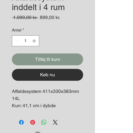
inddelt i 4 rum
Regulær
Salgspris
 1.099,00 kr. 
899,00 kr.
pris
Antal
*
Tilføj til kurv
Køb nu
Affaldssystem 411x330x383mm
14L
Kun: 41,1 cm i dybde
bredde 33 cm
Højde : 38,3 cm