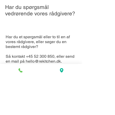
Har du spørgsmål
vedrørende vores rådgivere?
Har du et spørgsmål eller to til en af
vores rådgivere, eller søger du en
bestemt rådgiver?
Så kontakt
+45 52 300 850
, eller send
en mail på
hello@rekitchen.dk
.
Vi sidder klar på telefonen og
bestræber os på at besvare din mail
eller opkald ASAP.